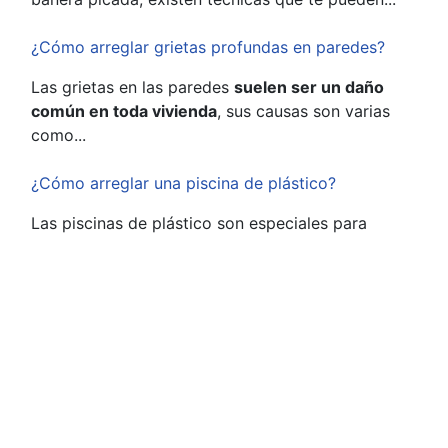
¿Cómo arreglar grietas profundas en paredes?
Las grietas en las paredes
suelen ser un daño
común en toda vivienda
, sus causas son varias
como...
¿Cómo arreglar una piscina de plástico?
Las piscinas de plástico son especiales para
brindarle un día divertido a los niños y cuando
se...
¿Cómo arreglar un telefonillo?
Debes saber que un telefonillo no es otra cosa
que un portero electrónico, conocido también
como...