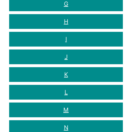
G
H
I
J
K
L
M
N