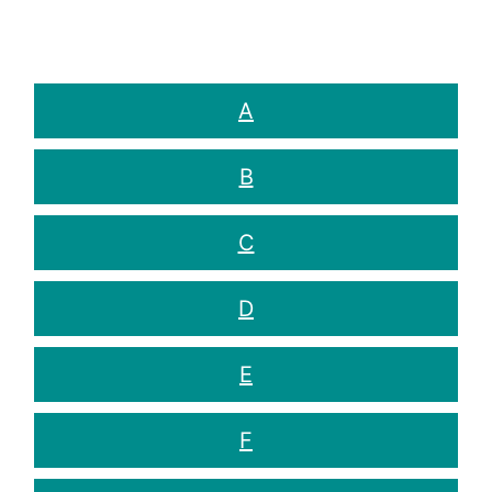
A
B
C
D
E
F