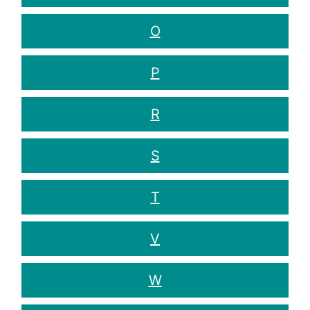
O
P
R
S
T
V
W