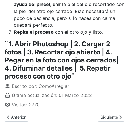
ayuda del pincel
, unir la piel del ojo recortado con
la piel del otro ojo cerrado. Esto necesitará un
poco de paciencia, pero si lo haces con calma
quedará perfecto.
Repite el proceso
con el otro ojo y listo.
¨1. Abrir Photoshop | 2. Cargar 2
fotos | 3. Recortar ojo abierto | 4.
Pegar en la foto con ojos cerrados|
4. Difuminar detalles | 5. Repetir
proceso con otro ojo¨
Detalles
Escrito por:
ComoArreglar
Última actualización: 01 Marzo 2022
Visitas: 2770
Artículo anterior: ¿Cómo arreglar olivas?
Artículo siguie
Anterior
Siguiente