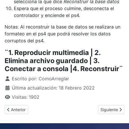
selecciona la que dice
Reconstruir la base datos
Espera que el proceso culmine, desconecta el
controlador y enciende el ps4.
Notas: Al reconstruir la base de datos se realizara un
formateo en el ps4 que podrá resolver los datos
corruptos del ps4.
¨1. Reproducir multimedia | 2.
Elimina archivo guardado | 3.
Conectar a consola |4. Reconstruir¨
Detalles
Escrito por:
ComoArreglar
Última actualización: 18 Febrero 2022
Visitas: 1902
Artículo anterior: ¿Cómo arreglar dientes grandes?
Artículo sigui
Anterior
Siguiente