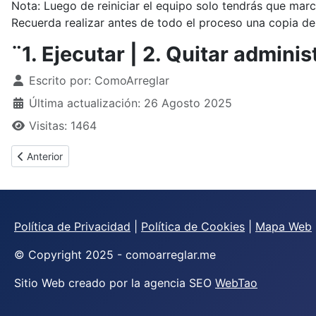
Nota: Luego de reiniciar el equipo solo tendrás que marc
Recuerda realizar antes de todo el proceso una copia de
¨1. Ejecutar | 2. Quitar adminis
Detalles
Escrito por:
ComoArreglar
Última actualización: 26 Agosto 2025
Visitas: 1464
Artículo anterior: ¿Cómo arreglar las aceitunas gordales?
Anterior
Política de Privacidad
|
Política de Cookies
|
Mapa Web
© Copyright 2025 - comoarreglar.me
Sitio Web creado por la agencia SEO
WebTao