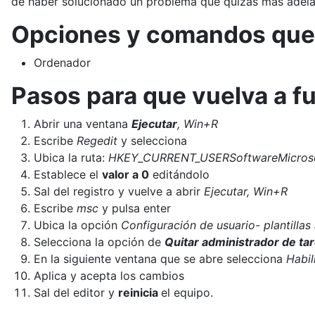
de haber solucionado un problema que quizás más adela
Opciones y comandos que 
Ordenador
Pasos para que vuelva a f
Abrir una ventana
Ejecutar
, Win+R
Escribe
Regedit
y selecciona
Ubica la ruta:
HKEY_CURRENT_USERSoftwareMicros
Establece el
valor a 0
editándolo
Sal del registro y vuelve a abrir
Ejecutar, Win+R
Escribe
msc
y pulsa enter
Ubica la opción
Configuración de usuario- plantilla
Selecciona la opción de
Quitar administrador de ta
En la siguiente ventana que se abre selecciona
Habil
Aplica y acepta los cambios
Sal del editor y
reinicia
el equipo.