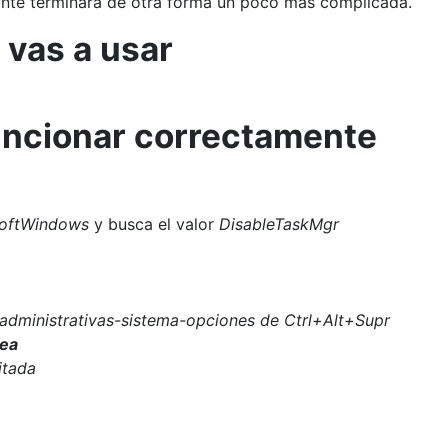
nte terminara de otra forma un poco más complicada.
vas a usar
uncionar correctamente
oftWindows
y busca el valor
DisableTaskMgr
s administrativas-sistema-opciones de Ctrl+Alt+Supr
rea
itada