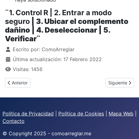
¨1. Control R | 2. Entrar a modo
seguro
| 3. Ubicar el complemento
dañino | 4. Deseleccionar | 5.
Verificar¨
Detalles
Escrito por:
ComoArreglar
Última actualización: 17 Febrero 2022
Visitas: 1456
Artículo anterior: ¿Cómo arreglar el wifi de un huawei?
Artículo siguie
Anterior
Siguiente
Política de Privacidad
|
Política de Cookies
|
Mapa Web
|
Contacto
© Copyright 2025 - comoarreglar.me