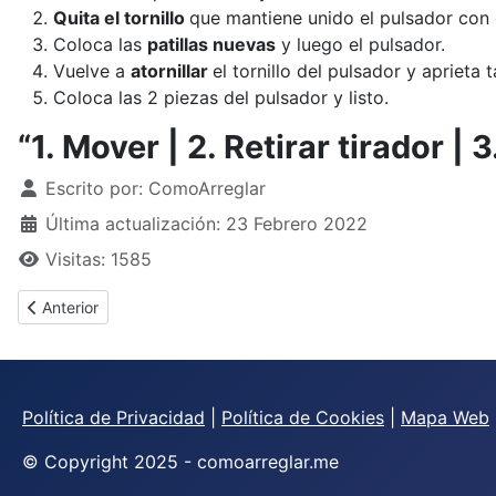
Quita el tornillo
que mantiene unido el pulsador con
Coloca las
patillas nuevas
y luego el pulsador.
Vuelve a
atornillar
el tornillo del pulsador y aprieta
Coloca las 2 piezas del pulsador y listo.
“1. Mover | 2. Retirar tirador | 
Detalles
Escrito por:
ComoArreglar
Última actualización: 23 Febrero 2022
Visitas: 1585
Artículo anterior: ¿Cómo arreglar la tapa de un cajón?
Anterior
Política de Privacidad
|
Política de Cookies
|
Mapa Web
© Copyright 2025 - comoarreglar.me