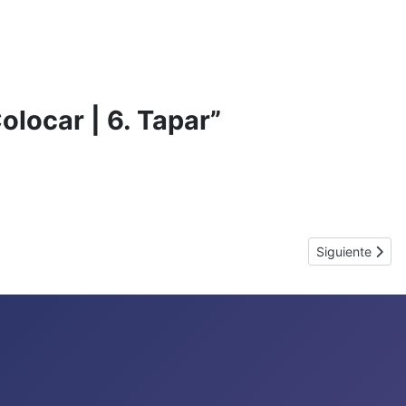
 Colocar | 6. Tapar”
Artículo siguie
Siguiente