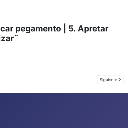
plicar pegamento | 5. Apretar
izar¨
Artículo siguie
Siguiente