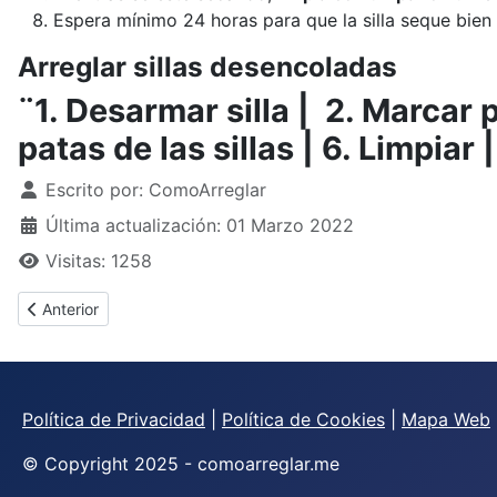
Espera mínimo 24 horas para que la silla seque bien
Arreglar sillas desencoladas
¨1. Desarmar silla | 2. Marcar p
patas de las sillas | 6. Limpiar
Detalles
Escrito por:
ComoArreglar
Última actualización: 01 Marzo 2022
Visitas: 1258
Artículo anterior: ¿Cómo arreglar sillas que se mueven?
Anterior
Política de Privacidad
|
Política de Cookies
|
Mapa Web
© Copyright 2025 - comoarreglar.me