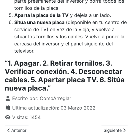
parte preeminente del inversor y borra todos los
tornillos de la placa
Aparta la placa de la TV
y déjela a un lado.
Sitúa una nueva placa
(disponible en tu centro de
servicio de TV) en vez de la vieja, y vuelve a
situar los tornillos y los cables. Vuelve a poner la
carcasa del inversor y el panel siguiente del
televisor.
“1. Apagar. 2. Retirar tornillos. 3.
Verificar conexión. 4. Desconectar
cables. 5. Apartar placa TV. 6. Sitúa
nueva placa.”
Detalles
Escrito por:
ComoArreglar
Última actualización: 03 Marzo 2022
Visitas: 1454
Artículo anterior: ¿Cómo arreglar una pantalla de Tablet rota?
Artículo siguie
Anterior
Siguiente