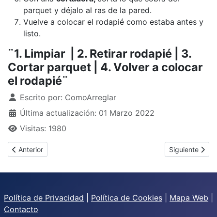
parquet y déjalo al ras de la pared.
Vuelve a colocar el rodapié como estaba antes y
listo.
¨1. Limpiar | 2. Retirar rodapié | 3.
Cortar parquet | 4. Volver a colocar
el rodapié¨
Detalles
Escrito por:
ComoArreglar
Última actualización: 01 Marzo 2022
Visitas: 1980
Artículo anterior: ¿Cómo arreglar patas de sillas?
Artículo sigui
Anterior
Siguiente
Política de Privacidad
|
Política de Cookies
|
Mapa Web
|
Contacto