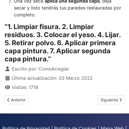
Una vez seca
aplica una segunda capa
, deja
secar y listo tendrás tus paredes restauradas por
completo.
“1. Limpiar fisura. 2. Limpiar
residuos. 3. Colocar el yeso. 4. Lijar.
5. Retirar polvo. 6. Aplicar primera
capa pintura. 7. Aplicar segunda
capa pintura.”
Detalles
Escrito por:
ComoArreglar
Última actualización: 03 Marzo 2022
Visitas: 1718
Artículo anterior: ¿Cómo arreglar una pared desconchada?
Artículo siguie
Anterior
Siguiente
Política de Privacidad
|
Política de Cookies
|
Mapa Web
|