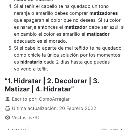
Si al teñir el cabello te ha quedado un tono
naranja o amarillo debes comprar
matizadores
que apagaran el color que no deseas. Si tu color
es naranja entonces el
matizador
debe ser azul, si
en cambio el color es amarillo el
matizador
adecuado es el morado.
Si el cabello aparte de mal teñido te ha quedado
como chicle la única solución por los momentos
es
hidratarlo
cada 2 días hasta que puedas
volverlo a teñir.
“1. Hidratar | 2. Decolorar | 3.
Matizar | 4. Hidratar”
Detalles
Escrito por:
ComoArreglar
Última actualización: 20 Febrero 2022
Visitas: 5791
Artículo anterior: ¿Cómo arreglar el pestillo de una cerradura?
Artículo siguie