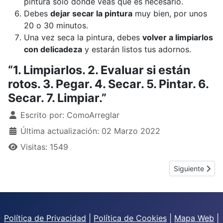
pintura solo donde veas que es necesario.
Debes
dejar secar la pintura
muy bien, por unos
20 o 30 minutos.
Una vez seca la pintura, debes
volver a limpiarlos
con delicadeza
y estarán listos tus adornos.
“1. Limpiarlos. 2. Evaluar si están
rotos. 3. Pegar. 4. Secar. 5. Pintar. 6.
Secar. 7. Limpiar.”
Detalles
Escrito por:
ComoArreglar
Última actualización: 02 Marzo 2022
Visitas: 1549
Artículo siguie
Siguiente
Política de Privacidad
|
Política de Cookies
|
Mapa Web
|