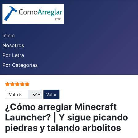
Inicio
Nosotros
Por Letra
Por Categorías
Ratio:
5
/
5
Por favor, vote
¿Cómo arreglar Minecraft
Launcher? | Y sigue picando
piedras y talando arbolitos