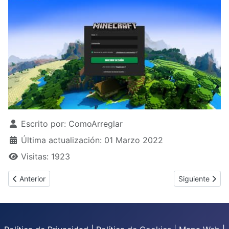
Detalles
Escrito por:
ComoArreglar
Última actualización: 01 Marzo 2022
Visitas: 1923
Artículo anterior: ¿Cómo arreglar motor de agua?
Artículo siguie
Anterior
Siguiente