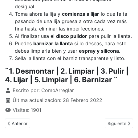
desigual.
Toma ahora la lija y
comienza a lijar
lo que falta
pasando de una lija gruesa a otra cada vez más
fina hasta eliminar las imperfecciones.
Al finalizar usa el
disco pulidor
para pulir la llanta.
Puedes
barnizar la llanta
si lo deseas, para esto
debes limpiarla bien y usar
espray y silicona.
Sella la llanta con el barniz transparente y listo.
¨1. Desmontar | 2. Limpiar | 3. Pulir |
4. Lijar | 5. Limpiar | 6. Barnizar ¨
Detalles
Escrito por:
ComoArreglar
Última actualización: 28 Febrero 2022
Visitas: 1901
Artículo anterior: ¿Cómo arreglar llave de ducha que gotea?
Artículo sigui
Anterior
Siguiente