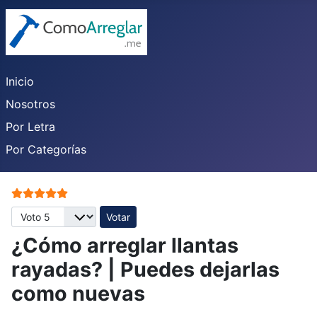
Inicio
Nosotros
Por Letra
Por Categorías
Ratio:
5
/
5
Por favor, vote
¿Cómo arreglar llantas
rayadas? | Puedes dejarlas
como nuevas