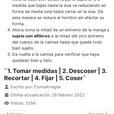
medida que bajas hasta la sisa ve reduciendo en
forma de media luna hasta cerrar en la sisa. De
esta manera se reduce el hombro sin afectar su
forma.
Ahora toma la mitad de un extremo de la manga y
sujeta con alfileres
a la mitad del otro extremo
del cuerpo de la camisa hasta que quede todo
bien sujeto.
Da vuelta a la camisa para verificar que haya
quedado bien y listo.
¨1. Tomar medidas | 2. Descoser | 3.
Recortar | 4. Fijar | 5. Coser¨
Detalles
Escrito por:
ComoArreglar
Última actualización: 28 Febrero 2022
Visitas: 3356
Artículo anterior: ¿Cómo arreglar una habitación?
Artículo siguie