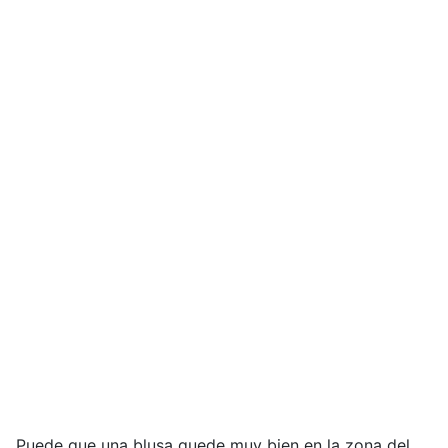
Puede que una blusa quede muy bien en la zona del