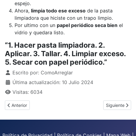
espejo.
Ahora,
limpia todo ese exceso
de la pasta
limpiadora que hiciste con un trapo limpio.
Por ultimo con un
papel periódico seca bien
el
vidrio y quedara listo.
“1. Hacer pasta limpiadora. 2.
Aplicar. 3. Tallar. 4. Limpiar exceso.
5. Secar con papel periódico.”
Detalles
Escrito por:
ComoArreglar
Última actualización: 10 Julio 2024
Visitas: 6034
Artículo anterior: ¿Cómo arreglar un espejo roto?
Artículo sigui
Anterior
Siguiente
Política de Privacidad
|
Política de Cookies
|
Mapa Web
|