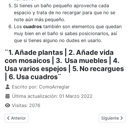
Si tienes un baño pequeño aprovecha cada
espacio y trata de no recargar para que no se
note aún más pequeño.
Los
cuadros
también son elementos que quedan
muy bien en el baño si sabes posicionarlos, así
que si tienes alguno no dudes en usarlo.
¨1. Añade plantas | 2. Añade vida
con mosaicos | 3. Usa muebles | 4.
Usa varios espejos | 5. No recargues
| 6. Usa cuadros¨
Detalles
Escrito por:
ComoArreglar
Última actualización: 01 Marzo 2022
Visitas: 2076
Artículo anterior: ¿Cómo arreglar un bañador de mujer?
Artículo siguie
Anterior
Siguiente