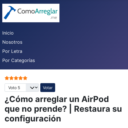
Inicio
Nosotros
Por Letra
Por Categorías
Ratio:
5
/
5
Por favor, vote
¿Cómo arreglar un AirPod
que no prende? | Restaura su
configuración