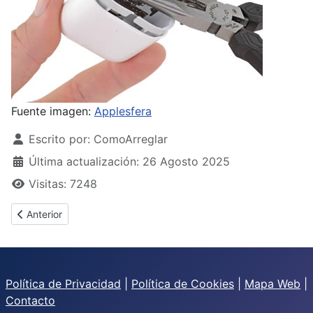
Fuente imagen:
Applesfera
Detalles
Escrito por:
ComoArreglar
Última actualización: 26 Agosto 2025
Visitas: 7248
Artículo anterior: ¿Cómo arreglar auriculares Huawei?
Anterior
Política de Privacidad
|
Política de Cookies
|
Mapa Web
|
Contacto